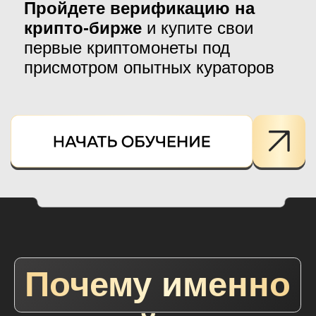
УЧЕНИЕ СОСТОИТ
из 2
КУРСОВ
КУРС 1
Криптовалюта
В ИСЛАМЕ
Цифровое золото.
Криптовалюта. Общие
положения
Виды криптовалют
Виды криптобирж