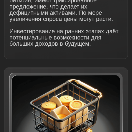
знания и практические навыки
для начала работы с
алготрейдингом и
бэктестированием стратегий
Научитесь различать и
применять различные типы
торговых стратегий, понимать
их сильные и слабые стороны
В итоге вы сможете более
уверенно и эффективно вести
торговлю на спотовом рынке
криптовалют
Что такое
Алгоритмический