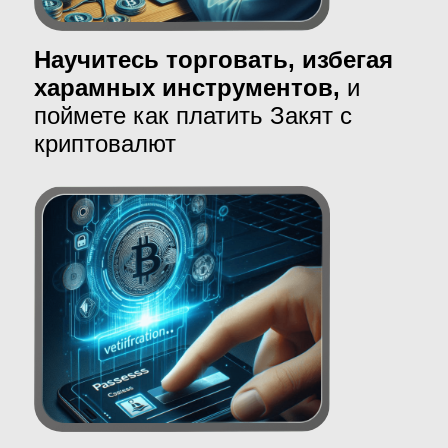
4.
Низкие цены
из-за коррекции
рынка:
Криптовалюты известны своей
волатильностью, и после серьёзных
коррекций могут следовать длительные
фазы роста. Многие опытные инвесторы
используют моменты коррекции для
покупки активов по сниженным ценам.
На курсе вы научитесь использовать
такие моменты и закупиться по самым
низким ценам.