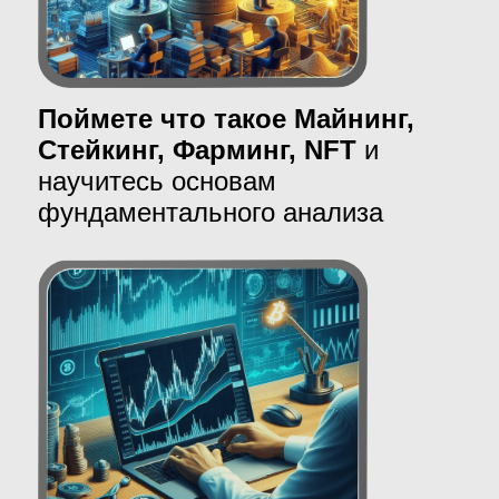
3.
Большой
потенциал
роста:
Некоторые криптовалюты, такие как
биткоин, имеют фиксированное
предложение, что делает их
дефицитными активами. По мере
увеличения спроса цены могут расти.
Инвестирование на ранних этапах даёт
потенциальные возможности для
больших доходов в будущем.