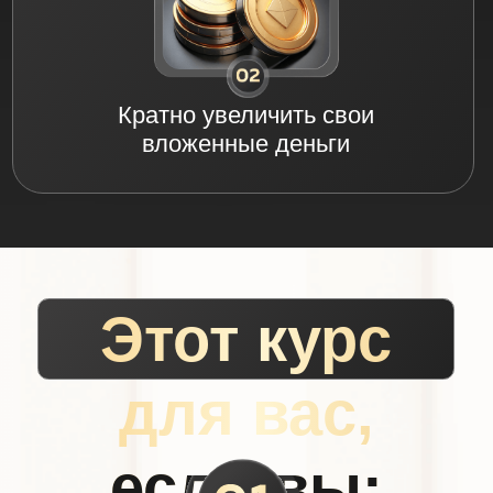
Готовы сделать первые шаги в
криптовалюте,
но информации так
много, что вы не знаете, кому
доверять, чтобы инвестировать
халяльно