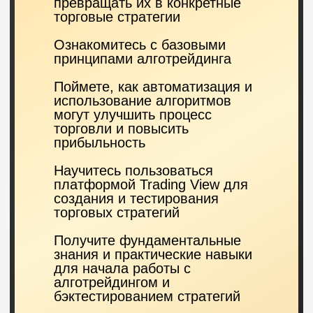
Александр
- криптотрейдер и преподаватель
по алготрейдингу. В управлении
более 600т$