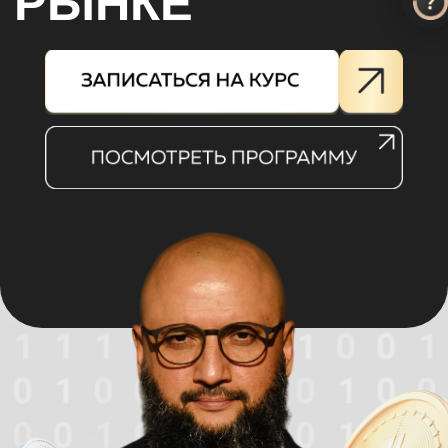
Кумар Мухаметзянов
Финансовый советник
Инвестор с 19-летним стажем
Основатель 1-ой школы
инвестиций по Шариату