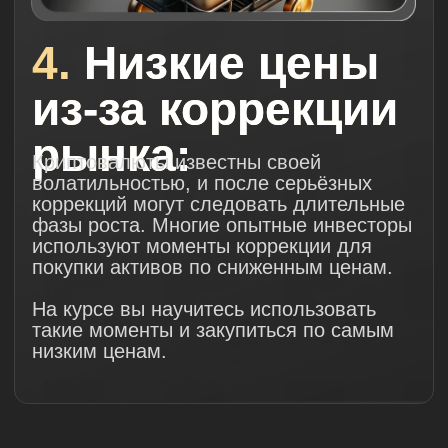
трейдинг?
Алгоритмический трейдинг — это
автоматизированная торговля
криптовалютами с помощью обученного
бота,
который следует заранее
заданным правилам или алгоритмам.
Бот сам принимает решение о покупке и
продаже криптовалют, без участия
человека.
Как это работает
простыми
словами:
Представьте, что у вас есть умный
бот, который следит за ценами и
покупает криптовалюты, если их
цена падает до определённого
уровня.