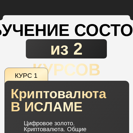
Вам не нужно сидеть за
компьютером, часто следить и
стрессовать, программа всё делает
за вас по заранее установленным
условиям и огородит вас от паники
и эмоциональных решений.
Метод соответствует шариатскому
фильтру. Этот вид инвестиций
халяльный, так как это торговля, а
она не считается запретной для
мусульман.
Преимущества
Алготрейдинга