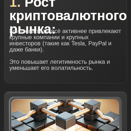
результат:
Изучите основы криптовалюты и
Шариатские нормы в данном
вопросе
Научитесь безопасно покупать,
продавать, переводить и
хранить криптовалюту
Зарегистрируетесь в
криптобиржах и купите свои
первые криптомонеты под
присмотром опытных кураторов
Начнете уверенно
инвестировать в криптовалюту и
дополните свой инвестиционный
портфель
Научитесь торговать так, чтобы
не попасть в харам и с
пониманием, как платить Закят
со своих денег
Научитесь основам