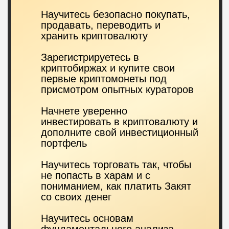
Это очень удобно, потому что
программа работает без перерывов
и эмоций,
быстро реагирует на
изменения на рынке и позволяет
трейдерам сконцентрироваться на
создании выгодных стратегий.
Это делает торговлю более
профессиональной, эффективной и
прибыльной,
помогает преодолеть
сложности ручной торговли, такие как
эмоциональные решения, нехватка
времени и сложность анализа данных.
Обучение проходит на базе
платформы TradingView и
торгового бота Muslimbit,
разработанного специально для
автоматизации торговли на
криптовалютной бирже ByBit.
Для обучения
не нужно иметь
навыки программирования,
освоить
знания сможет каждый благодаря
простой, доступной и понятной
программе нашего курса.