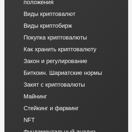
Задание правил:
Трейдер или программист задаёт
боту набор инструкций.
Например, можно настроить бот
так, чтобы он покупал монеты,
когда их цена падает на 5%, и
продавал, когда цена вырастет
на 7%.
Автоматизация:
Бот следит за движением цен
и автоматически совершает