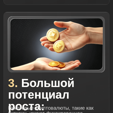
результат:
Изучая алготрейдинг
криптовалют, узнаете, как
использовать компьютерные
программы для автоматической
торговли
Вы научитесь формулировать
торговые гипотезы и
превращать их в конкретные
торговые стратегии
Ознакомитесь с базовыми
принципами алготрейдинга
Поймете, как автоматизация и
использование алгоритмов
могут улучшить процесс
торговли и повысить
прибыльность
Научитесь пользоваться
платформой Trading View для
создания и тестирования
торговых стратегий
Получите фундаментальные