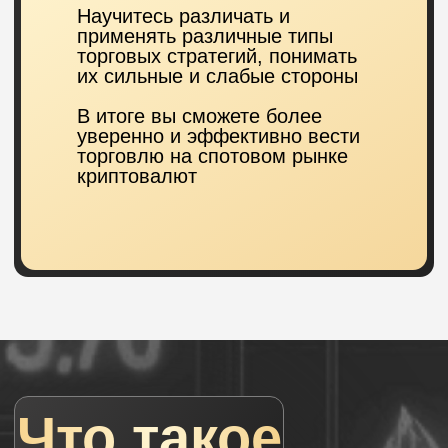
роман
- профессиональный
алготрейдер