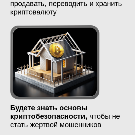
фундаментального анализа
Научитесь торговать, избегая
харамных инструментов,
и
поймете как платить Закят с
криптовалют