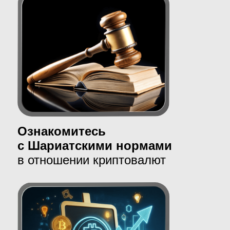
изучать рынок
криптовалют ?
1.
Рост
криптовалютного
рынка:
Криптовалюты всё активнее привлекают
крупные компании и крупных
инвесторов (такие как Tesla, PayPal и
даже банки).
Это повышает легитимность рынка и
уменьшает его волатильность.