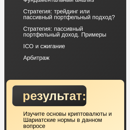
сделки в нужные моменты, без
задержек и человеческих
эмоций.
Скорость и
точность:
Алгоритмы работают быстрее и
точнее, чем люди, поэтому они
могут реагировать на рыночные
изменения мгновенно, что
особенно важно в условиях
высокой волатильности
(изменчивости рынка).