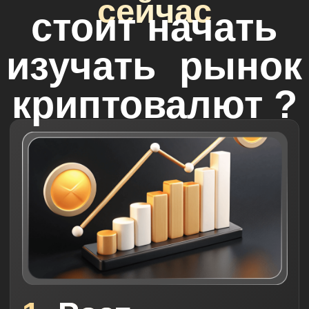
Покупка криптовалюты
Как хранить криптовалюту
Закон и регулирование
Биткоин. Шариатские нормы
Закят с криптовалюты
Майнинг
Стейкинг и фарминг
NFT
Фундаментальный анализ
Стратегия: трейдинг или
пассивный портфельный подход?
Стратегия: пассивный
портфельный доход. Примеры
ICO и сжигание
Арбитраж