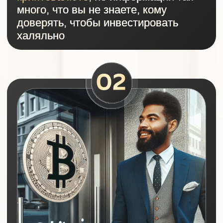
свой инвестиционный портфель
Готовы зарабатывать при помощи
криптовалюты
обдуманно,
взвешенно и дозволенными
методами